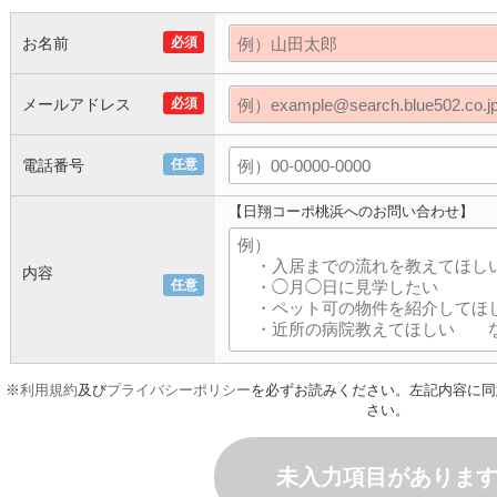
お名前
必須
メールアドレス
必須
電話番号
任意
【日翔コーポ桃浜へのお問い合わせ】
内容
任意
※
利用規約
及び
プライバシーポリシー
を必ずお読みください。左記内容に同
さい。
未入力項目がありま