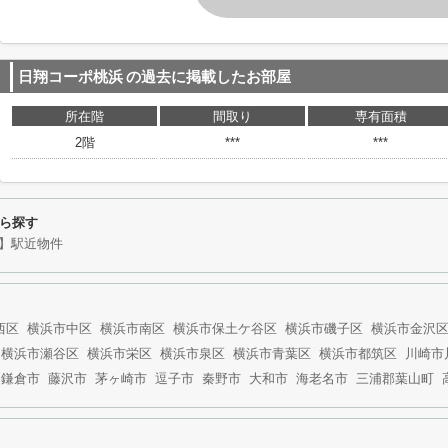
日翔コーポ桃浜
の過去に掲載したお部屋
所在階
間取り
専有面積
2階
***
***
ら探す
】駅近物件
西区
横浜市中区
横浜市南区
横浜市保土ケ谷区
横浜市磯子区
横浜市金沢
横浜市瀬谷区
横浜市栄区
横浜市泉区
横浜市青葉区
横浜市都筑区
川崎市
鎌倉市
藤沢市
茅ヶ崎市
逗子市
秦野市
大和市
海老名市
三浦郡葉山町