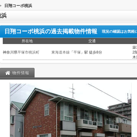
>
日翔コーポ桃浜
桃浜
日翔コーポ桃浜
の過去掲載物件情報
現況の確認はお気軽
所在地
交通
築
神奈川県
平塚市
桃浜町
東海道本線
「
平塚
」駅 徒歩8分
2
木
物件情報