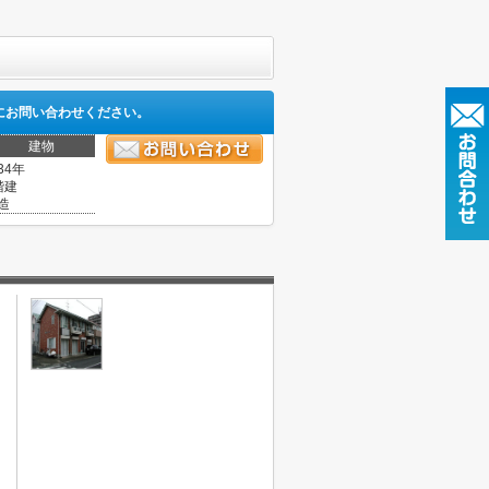
にお問い合わせください。
建物
34年
階建
造