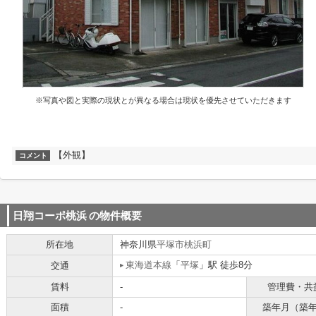
※写真や図と実際の現状とが異なる場合は現状を優先させていただきます
【外観】
コメント
日翔コーポ桃浜
の物件概要
所在地
神奈川県
平塚市
桃浜町
東海道本線
「
平塚
」駅 徒歩8分
交通
賃料
-
管理費・共
面積
-
築年月（築