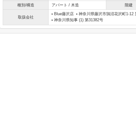
種別/構造
アパート / 木造
階建
Blue藤沢店
神奈川県藤沢市鵠沼花沢町1-12 
取扱会社
神奈川県知事 (1) 第31382号