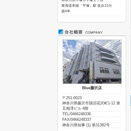
神奈川県平塚市平塚２丁目
東海道本線「平塚」駅 徒歩15分
築4年
Blue藤沢店
〒251-0023
神奈川県藤沢市鵠沼花沢町1-12 第
五相澤ビル 4階
TEL/0466248336
FAX/0466248337
神奈川県知事 (1) 第31382号