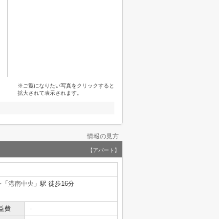
※ご覧になりたい写真をクリックすると
拡大されて表示されます。
情報の見方
【アパート】
ン
「
港南中央
」駅 徒歩16分
益費
-