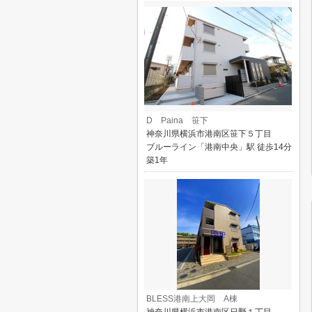
D Paina 笹下
神奈川県横浜市港南区笹下５丁目
ブルーライン「港南中央」駅 徒歩14分
築1年
BLESS港南上大岡 A棟