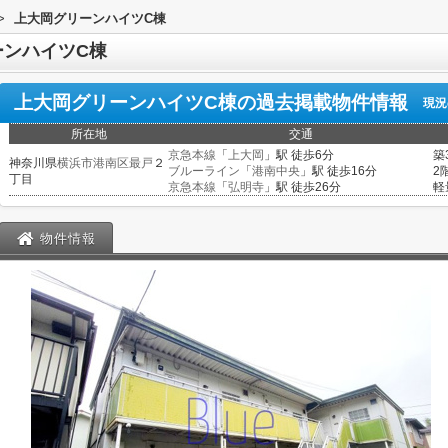
>
上大岡グリーンハイツC棟
ーンハイツC棟
上大岡グリーンハイツC棟
の過去掲載物件情報
現況
所在地
交通
京急本線
「
上大岡
」駅 徒歩6分
築
神奈川県
横浜市港南区
最戸
２
ブルーライン
「
港南中央
」駅 徒歩16分
2
丁目
京急本線
「
弘明寺
」駅 徒歩26分
軽
物件情報