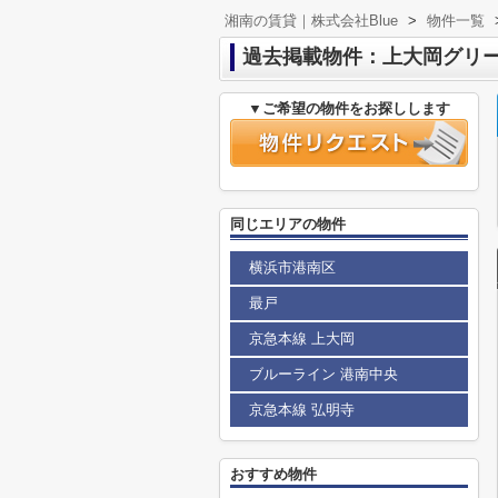
湘南の賃貸｜株式会社Blue
>
物件一覧
過去掲載物件：上大岡グリ
▼ご希望の物件をお探しします
同じエリアの物件
横浜市港南区
最戸
京急本線 上大岡
ブルーライン 港南中央
京急本線 弘明寺
おすすめ物件