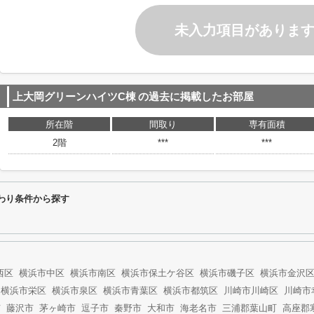
未入力項目がありま
上大岡グリーンハイツC棟
の過去に掲載したお部屋
所在階
間取り
専有面積
2階
***
***
わり条件から探す
西区
横浜市中区
横浜市南区
横浜市保土ケ谷区
横浜市磯子区
横浜市金沢
横浜市栄区
横浜市泉区
横浜市青葉区
横浜市都筑区
川崎市川崎区
川崎市
市
藤沢市
茅ヶ崎市
逗子市
秦野市
大和市
海老名市
三浦郡葉山町
高座郡