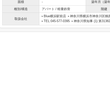
面積
-
築年月（築
種別/構造
アパート / 軽量鉄骨
階建
Blue横浜駅前店
神奈川県横浜市神奈川区鶴屋町
取扱会社
TEL:045-577-0395
神奈川県知事 (1) 第3138