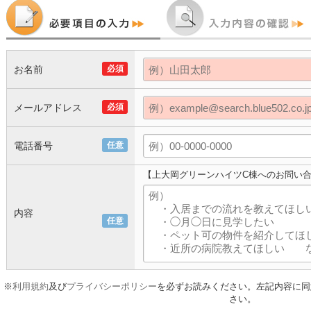
お名前
必須
メールアドレス
必須
電話番号
任意
【上大岡グリーンハイツC棟へのお問い
内容
任意
※
利用規約
及び
プライバシーポリシー
を必ずお読みください。左記内容に同
さい。