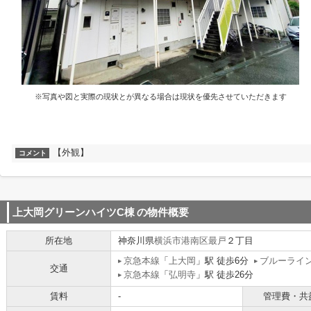
※写真や図と実際の現状とが異なる場合は現状を優先させていただきます
【外観】
コメント
上大岡グリーンハイツC棟
の物件概要
所在地
神奈川県
横浜市港南区
最戸
２丁目
京急本線
「
上大岡
」駅 徒歩6分
ブルーライ
交通
京急本線
「
弘明寺
」駅 徒歩26分
賃料
-
管理費・共