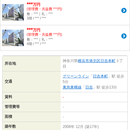
***
万円
(管理費・共益費 ***円)
敷：***｜礼：***
3階 / *** / ***
***
万円
(管理費・共益費 ***円)
敷：***｜礼：***
4階 / *** / ***
神奈川県
横浜市港北区
日吉本町
３丁
所在地
目
グリーンライン
「
日吉本町
」駅 徒歩
交通
5分
東急東横線
「
日吉
」駅 徒歩13分
賃料
-
管理費等
-
面積
-
築年数
2008年 12月 (築17年)