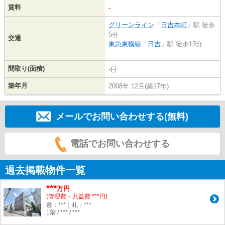
賃料
-
グリーンライン
「
日吉本町
」駅 徒歩
5分
交通
東急東横線
「
日吉
」駅 徒歩13分
間取り(面積)
-(-)
築年月
2008年 12月(築17年)
メールでお問い合わせする(無料)
電話でお問い合わせする
過去掲載物件一覧
***
万円
(管理費・共益費 ***円)
敷：***｜礼：***
1階 / *** / ***