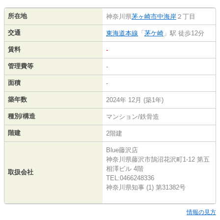
所在地
神奈川県
茅ヶ崎市
中海岸
２丁目
交通
東海道本線
「
茅ケ崎
」駅 徒歩12分
賃料
-
管理費等
-
面積
-
築年数
2024年 12月 (築1年)
種別/構造
マンション/鉄骨造
階建
2階建
Blue藤沢店
神奈川県藤沢市鵠沼花沢町1-12 第五
相澤ビル 4階
取扱会社
TEL:0466248336
神奈川県知事 (1) 第31382号
情報の見方