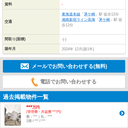
賃料
-
東海道本線
「
茅ケ崎
」駅 徒歩12分
湘南新宿ライン高海
「
茅ケ崎
」駅 徒
交通
歩12分
間取り(面積)
-(-)
築年月
2024年 12月(築1年)
メールでお問い合わせする(無料)
電話でお問い合わせする
過去掲載物件一覧
***
万円
(管理費・共益費 ***円)
敷：***｜礼：***
1階 / *** / ***