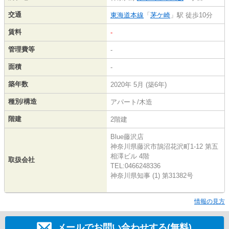
交通
東海道本線
「
茅ケ崎
」駅 徒歩10分
賃料
-
管理費等
-
面積
-
築年数
2020年 5月 (築6年)
種別/構造
アパート/木造
階建
2階建
Blue藤沢店
神奈川県藤沢市鵠沼花沢町1-12 第五
相澤ビル 4階
取扱会社
TEL:0466248336
神奈川県知事 (1) 第31382号
情報の見方
メールでお問い合わせする(無料)