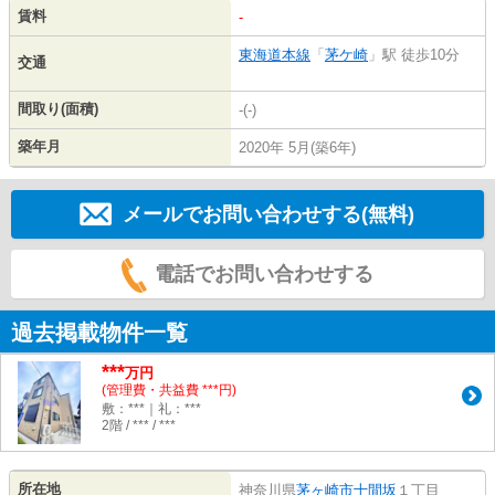
賃料
-
東海道本線
「
茅ケ崎
」駅 徒歩10分
交通
間取り(面積)
-(-)
築年月
2020年 5月(築6年)
メールでお問い合わせする(無料)
電話でお問い合わせする
過去掲載物件一覧
***
万円
(管理費・共益費 ***円)
敷：***｜礼：***
2階 / *** / ***
所在地
神奈川県
茅ヶ崎市
十間坂
１丁目