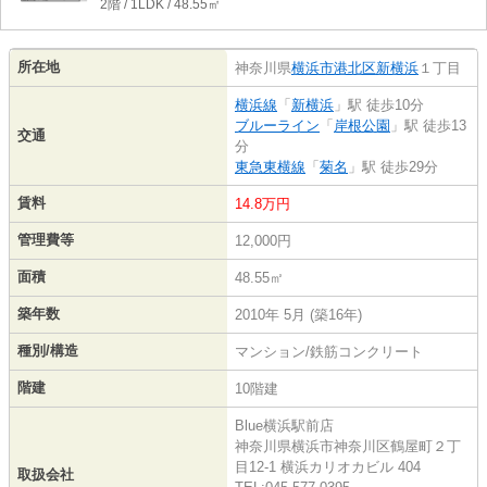
2階 / 1LDK / 48.55㎡
所在地
神奈川県
横浜市港北区
新横浜
１丁目
横浜線
「
新横浜
」駅 徒歩10分
ブルーライン
「
岸根公園
」駅 徒歩13
交通
分
東急東横線
「
菊名
」駅 徒歩29分
賃料
14.8万円
管理費等
12,000円
面積
48.55㎡
築年数
2010年 5月 (築16年)
種別/構造
マンション/鉄筋コンクリート
階建
10階建
Blue横浜駅前店
神奈川県横浜市神奈川区鶴屋町２丁
目12-1 横浜カリオカビル 404
取扱会社