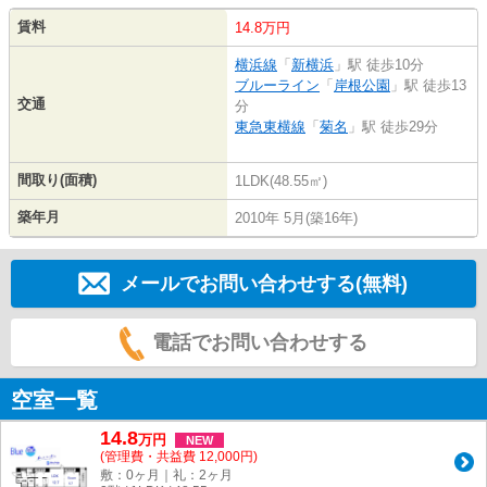
賃料
14.8万円
横浜線
「
新横浜
」駅 徒歩10分
ブルーライン
「
岸根公園
」駅 徒歩13
交通
分
東急東横線
「
菊名
」駅 徒歩29分
間取り(面積)
1LDK(48.55㎡)
築年月
2010年 5月(築16年)
メールでお問い合わせする(無料)
電話でお問い合わせする
空室一覧
14.8
万
円
NEW
(管理費・共益費 12,000円)
敷：0ヶ月｜礼：2ヶ月