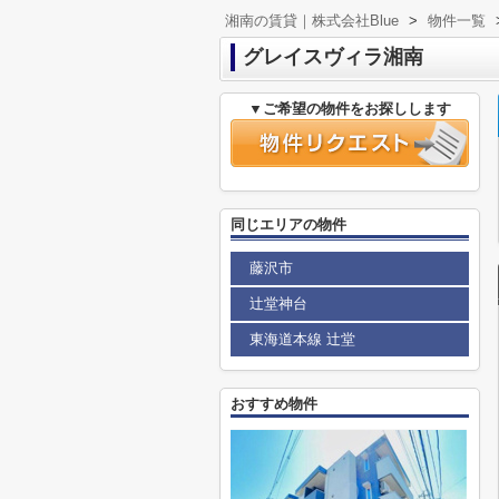
湘南の賃貸｜株式会社Blue
>
物件一覧
グレイスヴィラ湘南
▼ご希望の物件をお探しします
同じエリアの物件
藤沢市
辻堂神台
東海道本線 辻堂
おすすめ物件