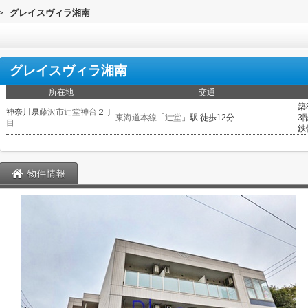
>
グレイスヴィラ湘南
グレイスヴィラ湘南
所在地
交通
築
神奈川県
藤沢市
辻堂神台
２丁
東海道本線
「
辻堂
」駅 徒歩12分
3
目
鉄
物件情報