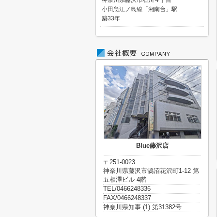
神奈川県藤沢市石川４丁目
小田急江ノ島線「湘南台」駅
築33年
Blue藤沢店
〒251-0023
神奈川県藤沢市鵠沼花沢町1-12 第
五相澤ビル 4階
TEL/0466248336
FAX/0466248337
神奈川県知事 (1) 第31382号