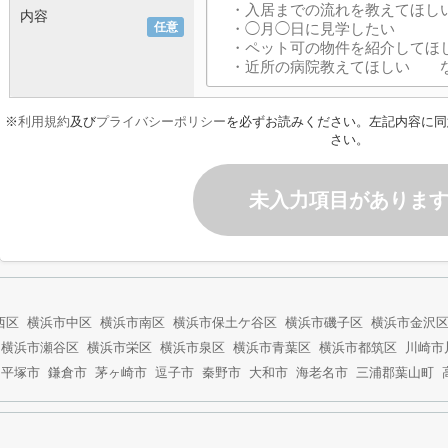
内容
任意
※
利用規約
及び
プライバシーポリシー
を必ずお読みください。左記内容に同
さい。
未入力項目がありま
西区
横浜市中区
横浜市南区
横浜市保土ケ谷区
横浜市磯子区
横浜市金沢
横浜市瀬谷区
横浜市栄区
横浜市泉区
横浜市青葉区
横浜市都筑区
川崎市
平塚市
鎌倉市
茅ヶ崎市
逗子市
秦野市
大和市
海老名市
三浦郡葉山町