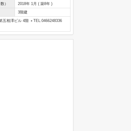
年数）
2018年 1月 ( 築8年 )
3階建
第五相澤ビル 4階
TEL:0466248336