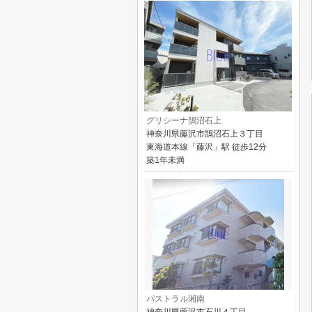
グリシーナ鵠沼石上
神奈川県藤沢市鵠沼石上３丁目
東海道本線「藤沢」駅 徒歩12分
築1年未満
パストラル湘南