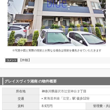
※写真や図と実際の現状とが異なる場合は現状を優先させていただきます
【外観】
コメント
グレイスヴィラ湘南
の物件概要
所在地
神奈川県
藤沢市
辻堂神台
２丁目
東海道本線
「
辻堂
」駅 徒歩12分
交通
賃料
8.9万円
管理費・共