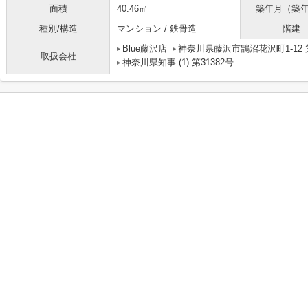
面積
40.46㎡
築年月（築
種別/構造
マンション / 鉄骨造
階建
Blue藤沢店
神奈川県藤沢市鵠沼花沢町1-12 
取扱会社
神奈川県知事 (1) 第31382号