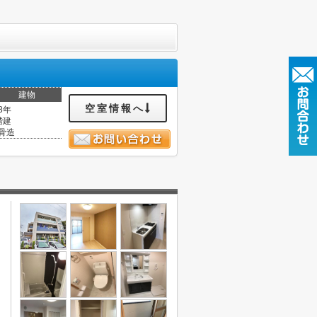
建物
空室情報へ
8年
階建
骨造