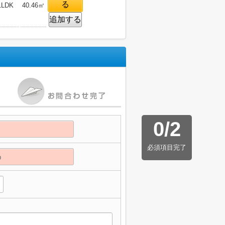
る
1LDK
40.46㎡
追加する
0
/
2
必須項目完了
】