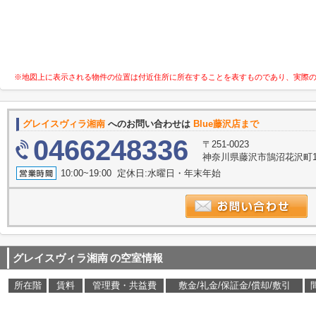
※地図上に表示される物件の位置は付近住所に所在することを表すものであり、実際
グレイスヴィラ湘南
へのお問い合わせは
Blue藤沢店まで
0466248336
〒251-0023
神奈川県藤沢市鵠沼花沢町1-
10:00~19:00 定休日:水曜日・年末年始
グレイスヴィラ湘南
の空室情報
所在階
賃料
管理費・共益費
敷金/礼金/保証金/償却/敷引