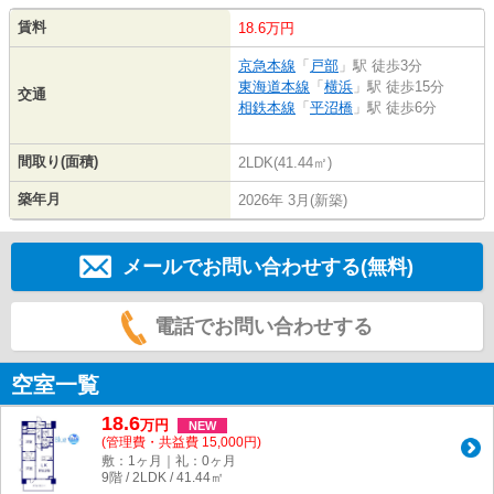
賃料
18.6万円
京急本線
「
戸部
」駅 徒歩3分
東海道本線
「
横浜
」駅 徒歩15分
交通
相鉄本線
「
平沼橋
」駅 徒歩6分
間取り(面積)
2LDK(41.44㎡)
築年月
2026年 3月(新築)
メールでお問い合わせする(無料)
電話でお問い合わせする
空室一覧
18.6
万
円
NEW
(管理費・共益費 15,000円)
敷：1ヶ月｜礼：0ヶ月
9階 / 2LDK / 41.44㎡