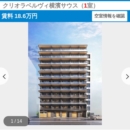
クリオラベルヴィ横濱サウス（
1
室）
賃料
18.6万円
空室情報を確認
1 / 14