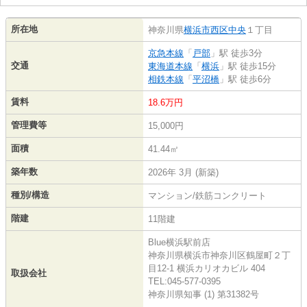
所在地
神奈川県
横浜市西区
中央
１丁目
京急本線
「
戸部
」駅 徒歩3分
交通
東海道本線
「
横浜
」駅 徒歩15分
相鉄本線
「
平沼橋
」駅 徒歩6分
賃料
18.6万円
管理費等
15,000円
面積
41.44㎡
築年数
2026年 3月 (新築)
種別/構造
マンション/鉄筋コンクリート
階建
11階建
Blue横浜駅前店
神奈川県横浜市神奈川区鶴屋町２丁
目12-1 横浜カリオカビル 404
取扱会社
TEL:045-577-0395
神奈川県知事 (1) 第31382号