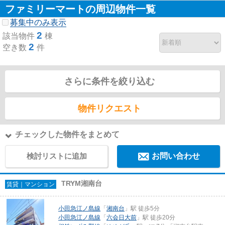
ファミリーマートの周辺物件一覧
募集中のみ表示
2
該当物件
棟
2
空き数
件
さらに条件を絞り込む
物件リクエスト
チェックした物件をまとめて
検討リストに追加
お問い合わせ
TRYM湘南台
賃貸｜マンション
小田急江ノ島線
「
湘南台
」駅 徒歩5分
小田急江ノ島線
「
六会日大前
」駅 徒歩20分