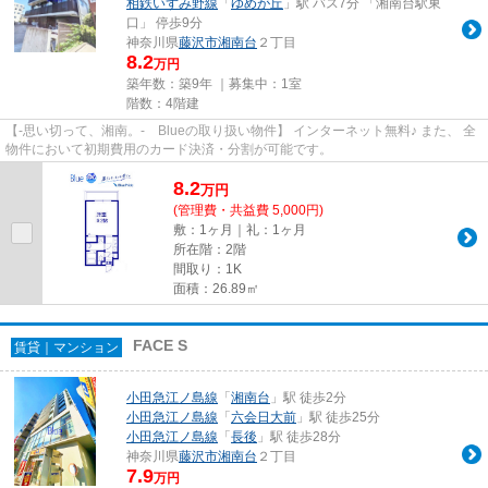
相鉄いずみ野線
「
ゆめが丘
」駅 バス7分 「湘南台駅東
口」 停歩9分
神奈川県
藤沢市
湘南台
２丁目
8.2
万円
築年数：築9年 ｜募集中：
1室
階数：4階建
【-思い切って、湘南。- Blueの取り扱い物件】 インターネット無料♪ また、 全
物件において初期費用のカード決済・分割が可能です。
8.2
万
円
(管理費・共益費 5,000円)
敷：1ヶ月｜礼：1ヶ月
所在階：2階
間取り：1K
面積：26.89㎡
FACE S
賃貸｜マンション
小田急江ノ島線
「
湘南台
」駅 徒歩2分
小田急江ノ島線
「
六会日大前
」駅 徒歩25分
小田急江ノ島線
「
長後
」駅 徒歩28分
神奈川県
藤沢市
湘南台
２丁目
7.9
万円