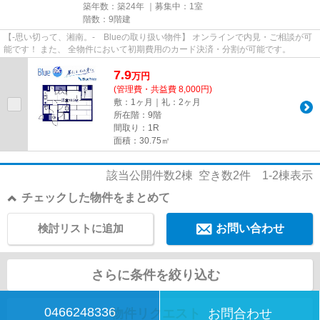
築年数：築24年 ｜募集中：
1室
階数：9階建
【-思い切って、湘南。- Blueの取り扱い物件】 オンラインで内見・ご相談が可
能です！ また、 全物件において初期費用のカード決済・分割が可能です。
7.9
万
円
(管理費・共益費 8,000円)
敷：1ヶ月｜礼：2ヶ月
所在階：9階
間取り：1R
面積：30.75㎡
該当公開件数
2
棟 空き数
2
件
1-2
棟表示
チェックした物件をまとめて
検討リストに追加
お問い合わせ
さらに条件を絞り込む
0466248336
物件リクエスト
お問合わせ