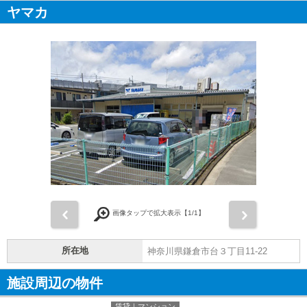
ヤマカ
前
次
画像タップで拡大表示【
1
/1】
所在地
神奈川県鎌倉市台３丁目11-22
施設周辺の物件
賃貸｜マンション