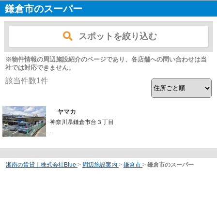
鎌倉市のスーパー
スポットを絞り込む
※物件情報の周辺施設紹介のページであり、各店舗への問い合わせは当
社では対応できません。
該当件数
1
件
ヤマカ
神奈川県鎌倉市台３丁目
-
湘南の賃貸｜株式会社Blue
>
周辺施設案内
>
鎌倉市
>
鎌倉市のスーパー