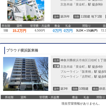
京急本線
「
黄金町
」駅 徒歩9分
築26年
11階建 地下1階
築年
階数
所在階
賃料
管理費・共益費
敷金
礼金
間取り
面
15.2
万円
0万円
0万円
5階
6,500円
3LDK＋1S(納戸)
72.
プラウド横浜阪東橋
神奈川県
横浜市南区
日枝町
１丁
住所
交通
京急本線
「
黄金町
」駅 徒歩4分
ブルーライン
「
阪東橋
」駅 徒歩
ブルーライン
「
吉野町
」駅 徒歩
築3年
10階建
鉄筋
築年
階数
構造
所在階
賃料
管理費・共益費
敷金
礼金
間取り
現在空室情報がありません。