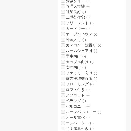
分譲タイプ
(-)
管理人常駐
(-)
眺望良好
(-)
二世帯住宅
(-)
フリーレント
(-)
カードキー
(-)
オープンハウス
(-)
外国人可
(-)
ガスコンロ設置可
(-)
ルームシェア可
(-)
学生向け
(-)
カップル向け
(-)
女性向け
(-)
ファミリー向け
(-)
室内洗濯機置場
(-)
フローリング
(-)
ロフト付き
(-)
メゾネット
(-)
ベランダ
(-)
バルコニー
(-)
ルーフバルコニー
(-)
オール電化
(-)
エレベーター
(-)
照明器具付き
(-)