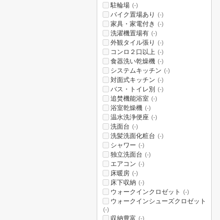
駐輪場
(-)
バイク置場あり
(-)
家具・家電付き
(-)
洗濯機置場有
(-)
外観タイル張り
(-)
コンロ２口以上
(-)
食器洗い乾燥機
(-)
システムキッチン
(-)
対面式キッチン
(-)
バス・トイレ別
(-)
追焚機能浴室
(-)
浴室乾燥機
(-)
温水洗浄便座
(-)
洗面台
(-)
洗髪洗面化粧台
(-)
シャワー
(-)
独立洗面台
(-)
エアコン
(-)
床暖房
(-)
床下収納
(-)
ウォークインクロゼット
(-)
ウォークインシューズクロゼット
(-)
収納豊富
(-)