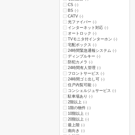
CS
(-)
BS
(-)
CATV
(-)
光ファイバー
(-)
インターネット対応
(-)
オートロック
(-)
TVモニタ付インターホン
(-)
宅配ボックス
(-)
24時間緊急通報システム
(-)
ディンプルキー
(-)
防犯カメラ
(-)
24時間有人管理
(-)
フロントサービス
(-)
24時間ゴミ出し可
(-)
住戸内覧可能
(-)
コンシェルジュサービス
(-)
駐車場あり
(-)
2階以上
(-)
1階の物件
(-)
10階以上
(-)
20階以上
(-)
最上階
(-)
南向き
(-)