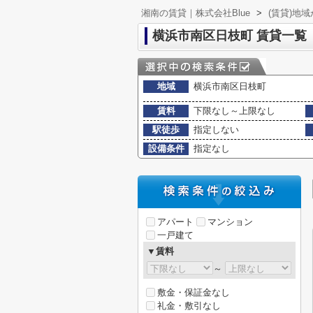
湘南の賃貸｜株式会社Blue
>
(賃貸)地
横浜市南区日枝町 賃貸一覧
地域
横浜市南区日枝町
賃料
下限なし～上限なし
駅徒歩
指定しない
設備条件
指定なし
アパート
マンション
一戸建て
▼賃料
～
敷金・保証金なし
礼金・敷引なし