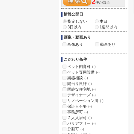
2
件が該当
情報公開日
指定しない
本日
3日以内
1週間以内
画像・動画あり
画像あり
動画あり
こだわり条件
ペット飼育可
(-)
ペット専用設備
(-)
楽器相談
(-)
陽当り良好
(-)
閑静な住宅地
(-)
デザイナーズ
(-)
リノベーション済
(-)
保証人不要
(-)
事務所可
(-)
２人入居可
(-)
バリアフリー
(-)
分割可
(-)