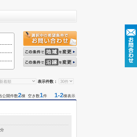
表示件数：
2
1
1-2
当公開件数
棟 空き数
件
棟表示
目
4分