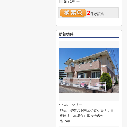
角部屋
(-)
2
件が該当
新着物件
ベル ツリー
神奈川県横浜市栄区小菅ケ谷１丁目
根岸線「本郷台」駅 徒歩8分
築15年