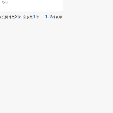
こちら
2
1
1-2
当公開件数
棟 空き数
件
棟表示