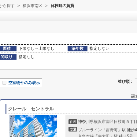
域から探す
>
横浜市南区
>
日枝町の賃貸
面積
下限なし～上限なし
築年数
指定しない
間取り
指定なし
並び順：
空室物件のみ表示
該
クレール セントラル
神奈川県
横浜市南区
日枝町
５丁
住所
交通
ブルーライン
「
吉野町
」駅 徒歩
京急本線
「
南太田
」駅 徒歩5分