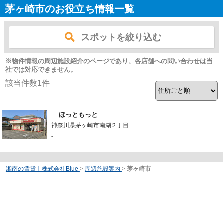
茅ヶ崎市のお役立ち情報一覧
スポットを絞り込む
※物件情報の周辺施設紹介のページであり、各店舗への問い合わせは当
社では対応できません。
該当件数
1
件
ほっともっと
神奈川県茅ヶ崎市南湖２丁目
-
湘南の賃貸｜株式会社Blue
>
周辺施設案内
>
茅ヶ崎市