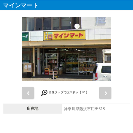
マインマート
前
次
画像タップで拡大表示【
1
/1】
所在地
神奈川県藤沢市用田618