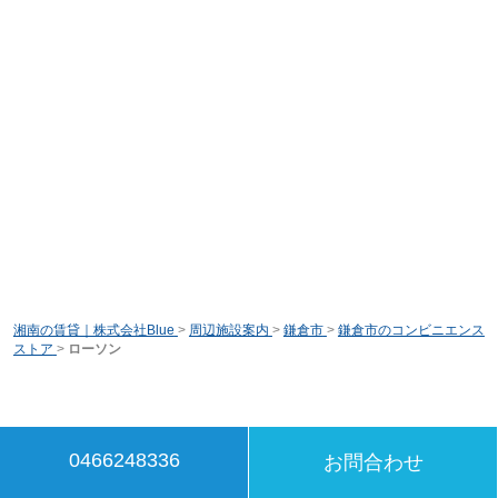
湘南の賃貸｜株式会社Blue
>
周辺施設案内
>
鎌倉市
>
鎌倉市のコンビニエンス
ストア
>
ローソン
0466248336
お問合わせ