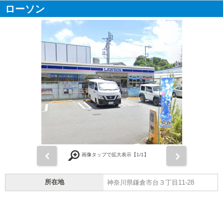
ローソン
前
次
画像タップで拡大表示【
1
/1】
所在地
神奈川県鎌倉市台３丁目11-28