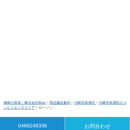
湘南の賃貸｜株式会社Blue
>
周辺施設案内
>
川崎市高津区
>
川崎市高津区のコ
ンビニエンスストア
>
ローソン
0466248336
お問合わせ