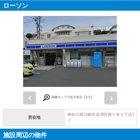
ローソン
前
次
画像タップで拡大表示【
1
/1】
神奈川県川崎市高津区梶ケ谷５丁目7
所在地
-7
施設周辺の物件