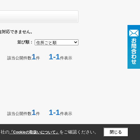
は対応できません。
並び順：
1
1-1
該当公開件数
件
件表示
1
1-1
該当公開件数
件
件表示
当社の
をご確認ください。
閉じる
「Cookieの取扱いについて」