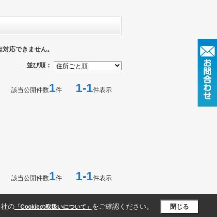
は対応できません。
並び順：
1
1-1
該当公開件数
件
件表示
1
1-1
該当公開件数
件
件表示
当社の
をご確認ください。
閉じる
「Cookieの取扱いについて」