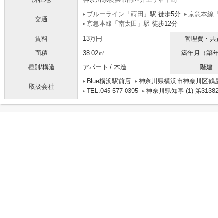
ブルーライン
「
蒔田
」駅 徒歩5分
京急本線
交通
京急本線
「
南太田
」駅 徒歩12分
賃料
13万円
管理費・共
面積
38.02㎡
築年月（築
種別/構造
アパート / 木造
階建
Blue横浜駅前店
神奈川県横浜市神奈川区鶴屋町
取扱会社
TEL:045-577-0395
神奈川県知事 (1) 第3138