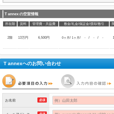
T annex
の空室情報
所在階
賃料
管理費・共益費
敷金/礼金/保証金/償却/敷引
2階
13万円
6,500円
/
/
/
/
0ヶ月
1ヶ月
-
-
-
T annex
へのお問い合わせ
お名前
必須