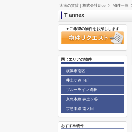
湘南の賃貸｜株式会社Blue
>
物件一覧
T annex
▼ご希望の物件をお探しします
同じエリアの物件
横浜市南区
井土ケ谷下町
ブルーライン 蒔田
京急本線 井土ヶ谷
京急本線 南太田
おすすめ物件