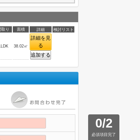
間取り
面積
詳細
検討リスト
詳細を見
る
1LDK
38.02㎡
追加する
0
/
2
必須項目完了