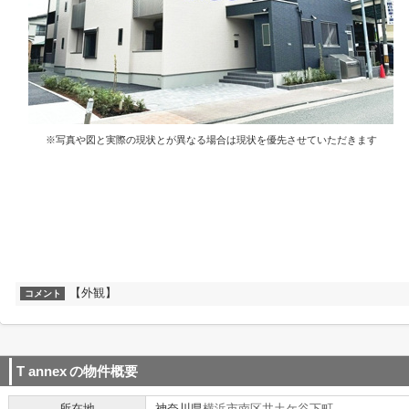
※写真や図と実際の現状とが異なる場合は現状を優先させていただきます
【外観】
コメント
T annex
の物件概要
所在地
神奈川県
横浜市南区
井土ケ谷下町