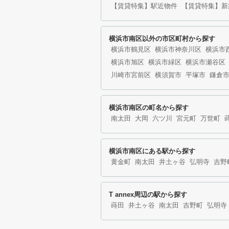
【賃貸特集】駅近物件
【賃貸特集】新
横浜市南区以外の市区町村から探す
横浜市鶴見区
横浜市神奈川区
横浜市
横浜市旭区
横浜市緑区
横浜市瀬谷区
川崎市宮前区
横須賀市
平塚市
鎌倉
横浜市南区の町名から探す
南太田
大岡
六ツ川
宮元町
万世町
横浜市南区にある駅から探す
黄金町
南太田
井土ヶ谷
弘明寺
吉野
T annex周辺の駅から探す
蒔田
井土ヶ谷
南太田
吉野町
弘明寺