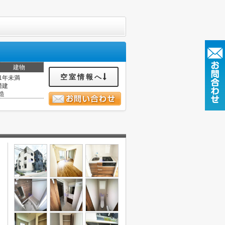
建物
空室情報へ
1年未満
階建
造