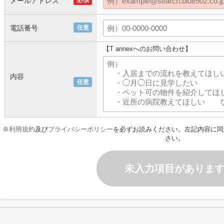
メールアドレス
必須
電話番号
任意
【T annexへのお問い合わせ】
内容
任意
※
利用規約
及び
プライバシーポリシー
を必ずお読みください。左記内容に同
さい。
未入力項目がありま