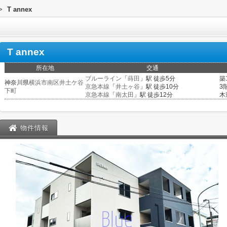
>
T annex
T annex
所在地
交通
ブルーライン
「
蒔田
」駅 徒歩5分
築
神奈川県
横浜市南区
井土ケ谷
京急本線
「
井土ヶ谷
」駅 徒歩10分
3
下町
京急本線
「
南太田
」駅 徒歩12分
木
物件情報