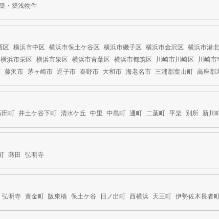
築・築浅物件
西区
横浜市中区
横浜市保土ケ谷区
横浜市磯子区
横浜市金沢区
横浜市港
横浜市栄区
横浜市泉区
横浜市青葉区
横浜市都筑区
川崎市川崎区
川崎市
市
藤沢市
茅ヶ崎市
逗子市
秦野市
大和市
海老名市
三浦郡葉山町
高座郡
蒔田町
井土ケ谷下町
清水ケ丘
中里
中島町
通町
二葉町
平楽
別所
新川
町
蒔田
弘明寺
弘明寺
黄金町
阪東橋
保土ケ谷
日ノ出町
西横浜
天王町
伊勢佐木長者