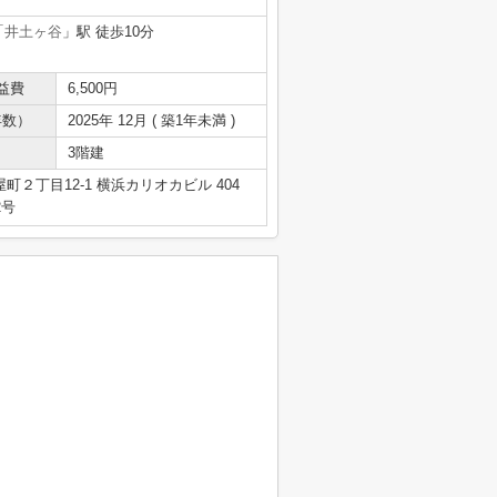
「
井土ヶ谷
」駅 徒歩10分
益費
6,500円
年数）
2025年 12月 ( 築1年未満 )
3階建
２丁目12-1 横浜カリオカビル 404
2号