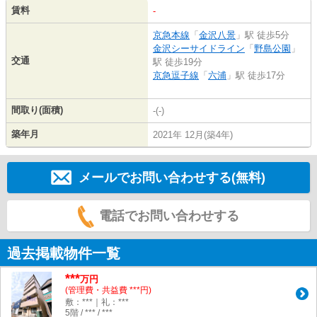
賃料
-
京急本線
「
金沢八景
」駅 徒歩5分
金沢シーサイドライン
「
野島公園
」
交通
駅 徒歩19分
京急逗子線
「
六浦
」駅 徒歩17分
間取り(面積)
-(-)
築年月
2021年 12月(築4年)
メールでお問い合わせする(無料)
電話でお問い合わせする
過去掲載物件一覧
***
万円
(管理費・共益費 ***円)
敷：***｜礼：***
5階 / *** / ***