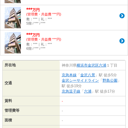
***
万円
(管理費・共益費 ***円)
敷：***｜礼：***
5階 / *** / ***
***
万円
(管理費・共益費 ***円)
敷：***｜礼：***
6階 / *** / ***
所在地
神奈川県
横浜市金沢区
六浦
１丁目
京急本線
「
金沢八景
」駅 徒歩5分
金沢シーサイドライン
「
野島公園
」
交通
駅 徒歩19分
京急逗子線
「
六浦
」駅 徒歩17分
賃料
-
管理費等
-
面積
-