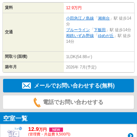
賃料
12.9万円
小田急江ノ島線
「
湘南台
」駅 徒歩14
分
ブルーライン
「
下飯田
」駅 徒歩14分
交通
相鉄いずみ野線
「
ゆめが丘
」駅 徒歩
14分
間取り(面積)
1LDK(54.88㎡)
築年月
2026年 7月(予定)
メールでお問い合わせする(無料)
電話でお問い合わせする
空室一覧
12.9
万
円
NEW
(管理費・共益費 9,500円)