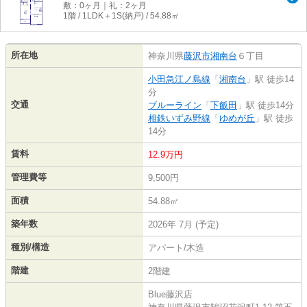
敷：0ヶ月｜礼：2ヶ月
1階 / 1LDK＋1S(納戸) / 54.88㎡
所在地
神奈川県
藤沢市
湘南台
６丁目
小田急江ノ島線
「
湘南台
」駅 徒歩14
分
交通
ブルーライン
「
下飯田
」駅 徒歩14分
相鉄いずみ野線
「
ゆめが丘
」駅 徒歩
14分
賃料
12.9万円
管理費等
9,500円
面積
54.88㎡
築年数
2026年 7月 (予定)
種別/構造
アパート/木造
階建
2階建
Blue藤沢店