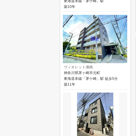
東海道本線「茅ケ崎」駅
築10年
ヴィオレット湘南
神奈川県茅ヶ崎市元町
東海道本線「茅ケ崎」駅 徒歩5分
築11年