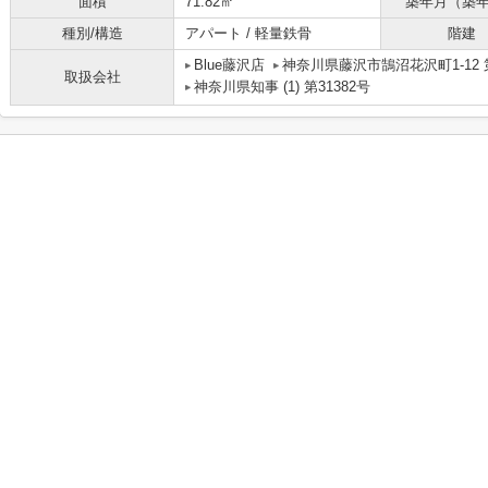
面積
71.82㎡
築年月（築
種別/構造
アパート / 軽量鉄骨
階建
Blue藤沢店
神奈川県藤沢市鵠沼花沢町1-12 
取扱会社
神奈川県知事 (1) 第31382号