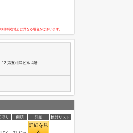
の物件所在地とは異なる場合がございます。
12 第五相澤ビル 4階
間取り
面積
詳細
検討リスト
詳細を見
る
2LDK
71.82㎡