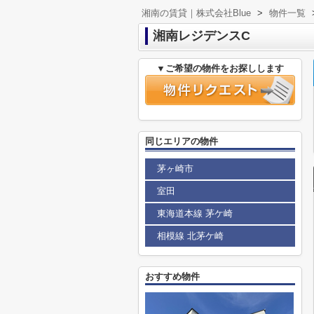
湘南の賃貸｜株式会社Blue
>
物件一覧
湘南レジデンスC
▼ご希望の物件をお探しします
同じエリアの物件
茅ヶ崎市
室田
東海道本線 茅ケ崎
相模線 北茅ケ崎
おすすめ物件