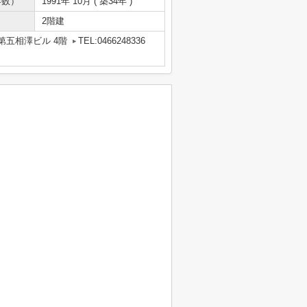
年数）
1991年 10月 ( 築34年 )
2階建
第五相澤ビル 4階
TEL:0466248336