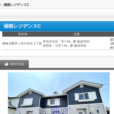
>
湘南レジデンスC
湘南レジデンスC
所在地
交通
築
東海道本線
「
茅ケ崎
」駅 徒歩25分
神奈川県
茅ヶ崎市
室田
２丁目
2
相模線
「
北茅ケ崎
」駅 徒歩16分
軽
物件情報