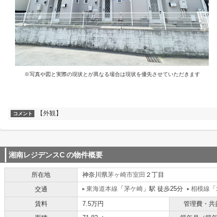
※写真や図と実際の現状とが異なる場合は現状を優先させていただきます
【外観】
コメント
湘南レジデンスC
の物件概要
所在地
神奈川県
茅ヶ崎市
室田
２丁目
東海道本線
「
茅ケ崎
」駅 徒歩25分
相模線
「
交通
賃料
7.5万円
管理費・共