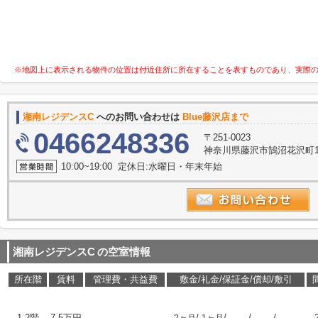
※地図上に表示される物件の位置は付近住所に所在することを表すものであり、実際
湘南レジデンスC
へのお問い合わせは
Blue藤沢店まで
0466248336
〒251-0023
神奈川県藤沢市鵠沼花沢町1-
10:00~19:00 定休日:水曜日・年末年始
湘南レジデンスC
の空室情報
所在階
賃料
管理費・共益費
敷金/礼金/保証金/償却/敷引
1-2階
7.5万円
-
/
/
/
/