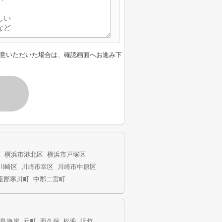
意いただいた場合は、確認画面へお進み下
す
区
横浜市港北区
横浜市戸塚区
川崎区
川崎市幸区
川崎市中原区
座郡寒川町
中郡二宮町
島海岸
元町
西久保
松浪
浜竹