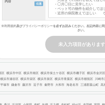
内容
任意
※
利用規約
及び
プライバシーポリシー
を必ずお読みください。左記内容に同
さい。
未入力項目がありま
西区
横浜市中区
横浜市南区
横浜市保土ケ谷区
横浜市磯子区
横浜市金沢
横浜市瀬谷区
横浜市栄区
横浜市泉区
横浜市青葉区
横浜市都筑区
川崎市
平塚市
鎌倉市
藤沢市
逗子市
秦野市
大和市
海老名市
三浦郡葉山町
高
南
香川
浜須賀
小和田
幸町
矢畑
浜之郷
赤松町
緑が浜
赤羽根
室田
柳