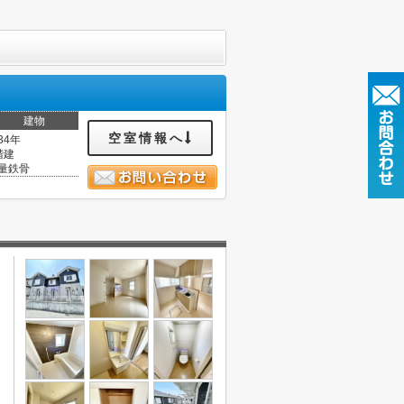
建物
空室情報へ
34年
階建
量鉄骨