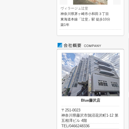
ヴィラージュ辻堂
神奈川県茅ヶ崎市小和田３丁目
東海道本線「辻堂」駅 徒歩10分
築1年
Blue藤沢店
〒251-0023
神奈川県藤沢市鵠沼花沢町1-12 第
五相澤ビル 4階
TEL/0466248336