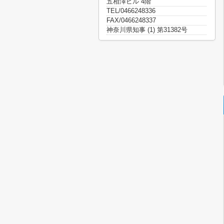
五相澤ビル 4階
TEL/0466248336
FAX/0466248337
神奈川県知事 (1) 第31382号