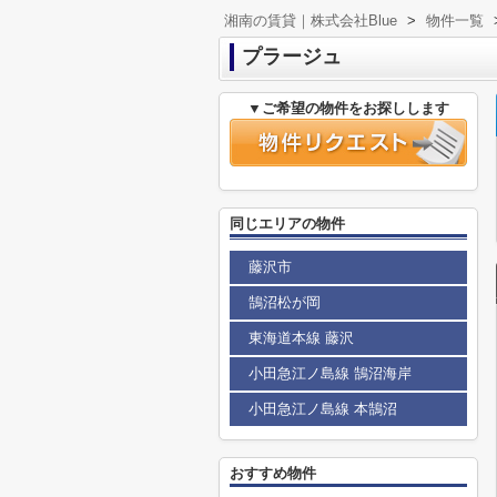
湘南の賃貸｜株式会社Blue
>
物件一覧
プラージュ
▼ご希望の物件をお探しします
同じエリアの物件
藤沢市
鵠沼松が岡
東海道本線 藤沢
小田急江ノ島線 鵠沼海岸
小田急江ノ島線 本鵠沼
おすすめ物件