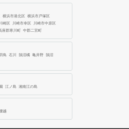
区
横浜市港北区
横浜市戸塚区
川崎区
川崎市幸区
川崎市中原区
高座郡寒川町
中郡二宮町
羽鳥
石川
鵠沼橘
亀井野
鵠沼
園
江ノ島
湘南江の島
腰越