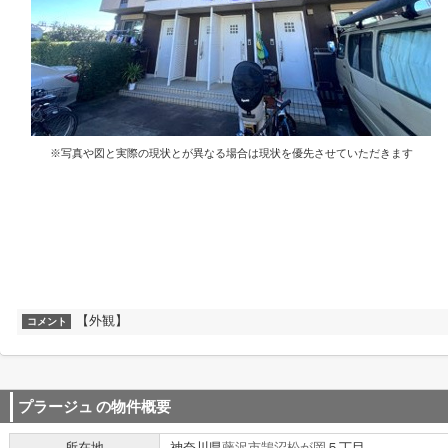
※写真や図と実際の現状とが異なる場合は現状を優先させていただきます
【外観】
コメント
プラージュ
の物件概要
所在地
神奈川県
藤沢市
鵠沼松が岡
５丁目