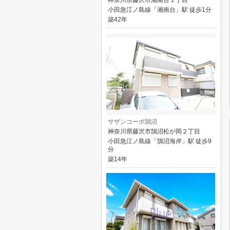
神奈川県藤沢市湘南台１丁目
小田急江ノ島線「湘南台」駅 徒歩1分
築42年
サザンコーポ鵠沼
神奈川県藤沢市鵠沼松が岡２丁目
小田急江ノ島線「鵠沼海岸」駅 徒歩9
分
築14年