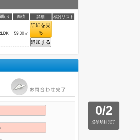
間取り
面積
詳細
検討リスト
詳細を見
る
2LDK
59.00㎡
追加する
0
/
2
必須項目完了