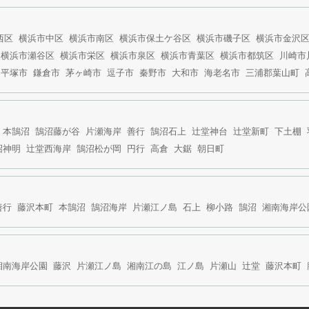
西区
横浜市中区
横浜市南区
横浜市保土ケ谷区
横浜市磯子区
横浜市金沢
横浜市瀬谷区
横浜市栄区
横浜市泉区
横浜市青葉区
横浜市都筑区
川崎市
平塚市
鎌倉市
茅ヶ崎市
逗子市
秦野市
大和市
海老名市
三浦郡葉山町
本鵠沼
鵠沼藤が谷
片瀬海岸
善行
鵠沼石上
辻堂神台
辻堂新町
下土棚
沼神明
辻堂西海岸
鵠沼松が岡
円行
高倉
大鋸
朝日町
善行
藤沢本町
本鵠沼
鵠沼海岸
片瀬江ノ島
石上
柳小路
鵠沼
湘南海岸公
湘南海岸公園
藤沢
片瀬江ノ島
湘南江の島
江ノ島
片瀬山
辻堂
藤沢本町