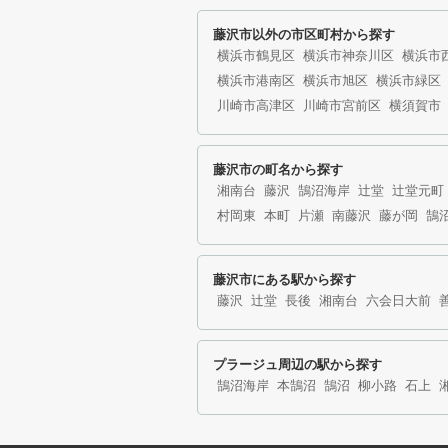
藤沢市以外の市区町村から探す
横浜市鶴見区
横浜市神奈川区
横浜市
横浜市港南区
横浜市旭区
横浜市緑区
川崎市高津区
川崎市宮前区
横須賀市
藤沢市の町名から探す
湘南台
藤沢
鵠沼海岸
辻堂
辻堂元町
村岡東
本町
片瀬
南藤沢
藤が岡
鵠
藤沢市にある駅から探す
藤沢
辻堂
長後
湘南台
六会日大前
プラージュ周辺の駅から探す
鵠沼海岸
本鵠沼
鵠沼
柳小路
石上