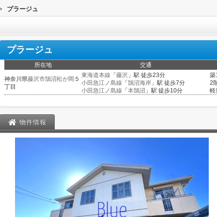
>
プラージュ
プラージュ
所在地
交通
東海道本線
「
藤沢
」駅 徒歩23分
築
神奈川県
藤沢市
鵠沼松が岡
５
小田急江ノ島線
「
鵠沼海岸
」駅 徒歩7分
2
丁目
小田急江ノ島線
「
本鵠沼
」駅 徒歩10分
軽
物件情報