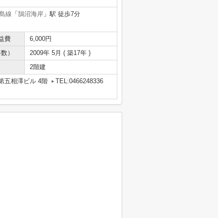
島線
「
鵠沼海岸
」駅 徒歩7分
益費
6,000円
年数）
2009年 5月 ( 築17年 )
2階建
第五相澤ビル 4階
TEL:0466248336