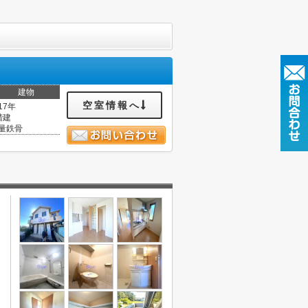
建物
空室情報へ
17年
階建
量鉄骨