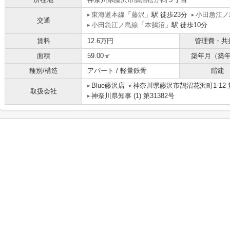
東海道本線
「
藤沢
」駅 徒歩23分
小田急江ノ
交通
小田急江ノ島線
「
本鵠沼
」駅 徒歩10分
賃料
12.6万円
管理費・共
面積
59.00㎡
築年月（築
種別/構造
アパート / 軽量鉄骨
階建
Blue藤沢店
神奈川県藤沢市鵠沼花沢町1-12 
取扱会社
神奈川県知事 (1) 第31382号