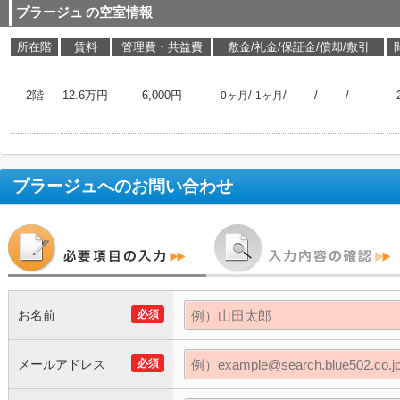
プラージュ
の空室情報
所在階
賃料
管理費・共益費
敷金/礼金/保証金/償却/敷引
2階
12.6万円
6,000円
/
/
/
/
0ヶ月
1ヶ月
-
-
-
プラージュ
へのお問い合わせ
お名前
必須
メールアドレス
必須