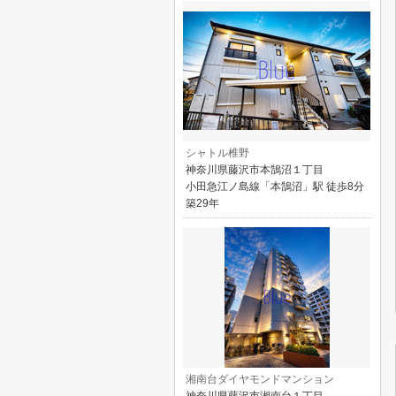
シャトル椎野
神奈川県藤沢市本鵠沼１丁目
小田急江ノ島線「本鵠沼」駅 徒歩8分
築29年
湘南台ダイヤモンドマンション