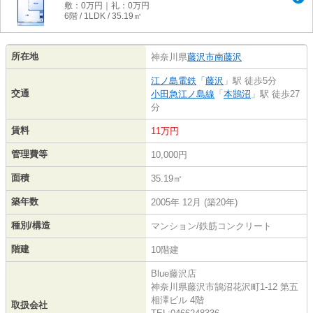
敷：0万円｜礼：0万円
6階 / 1LDK / 35.19㎡
所在地
神奈川県
藤沢市
南藤沢
江ノ島電鉄
「
藤沢
」駅 徒歩5分
交通
小田急江ノ島線
「
本鵠沼
」駅 徒歩27
分
賃料
11万円
管理費等
10,000円
面積
35.19㎡
築年数
2005年 12月 (築20年)
種別/構造
マンション/鉄筋コンクリート
階建
10階建
Blue藤沢店
神奈川県藤沢市鵠沼花沢町1-12 第五
相澤ビル 4階
取扱会社