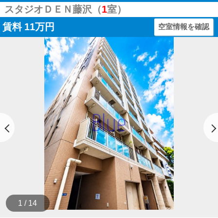
スタジオＤＥＮ藤沢（
1
室）
賃料
11万円
空室情報を確認
1 / 14