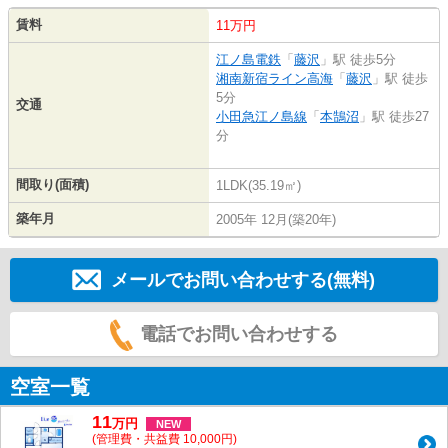
賃料
11万円
江ノ島電鉄
「
藤沢
」駅 徒歩5分
湘南新宿ライン高海
「
藤沢
」駅 徒歩
5分
交通
小田急江ノ島線
「
本鵠沼
」駅 徒歩27
分
間取り(面積)
1LDK(35.19㎡)
築年月
2005年 12月(築20年)
メールでお問い合わせする(無料)
電話でお問い合わせする
空室一覧
11
万
円
NEW
(管理費・共益費 10,000円)