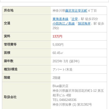
所在地
神奈川県
藤沢市
辻堂元町
４丁目
東海道本線
「
辻堂
」駅 徒歩15分
交通
小田急江ノ島線
「
鵠沼海岸
」駅 徒歩
29分
賃料
13万円
管理費等
5,000円
面積
60.45㎡
築年数
2023年 3月 (築3年)
種別/構造
アパート/木造
階建
2階建
Blue藤沢店
神奈川県藤沢市鵠沼花沢町1-12 第五
相澤ビル 4階
取扱会社
TEL:0466248336
神奈川県知事 (1) 第31382号