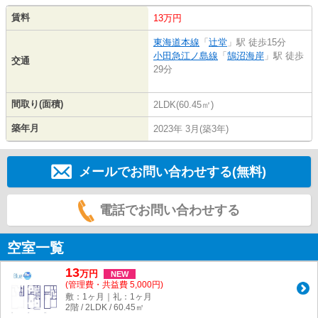
賃料
13万円
東海道本線
「
辻堂
」駅 徒歩15分
小田急江ノ島線
「
鵠沼海岸
」駅 徒歩
交通
29分
間取り(面積)
2LDK(60.45㎡)
築年月
2023年 3月(築3年)
メールでお問い合わせする(無料)
電話でお問い合わせする
空室一覧
13
万
円
NEW
(管理費・共益費 5,000円)
敷：1ヶ月｜礼：1ヶ月
2階 / 2LDK / 60.45㎡